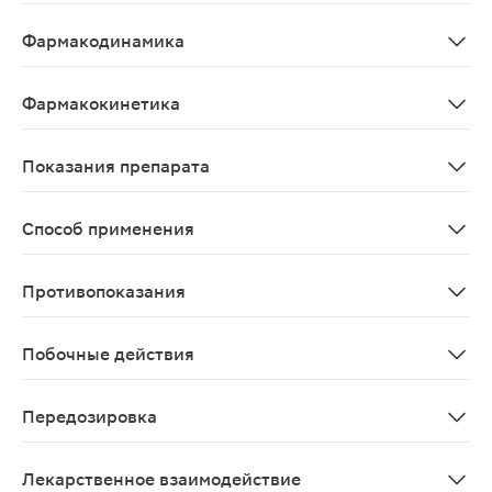
Антиаритмическое, вазодилатирующее, гипотензивное
Фармакодинамика
При парентеральном введении оказывает гипотензивно
Фармакокинетика
Css, при котором развивается противосудорожное дей
Показания препарата
Для парентерального введения: артериальная гипертен
Способ применения
Применяют в/м и в/в (струйно медленно или капельно)
Противопоказания
Повышенная чувствительность к магния сульфату; хрон
Побочные действия
Ранние признаки и симптомы гипермагниемии: брадикар
Передозировка
Симптомы при парентеральном введении: исчезновение
Лекарственное взаимодействие