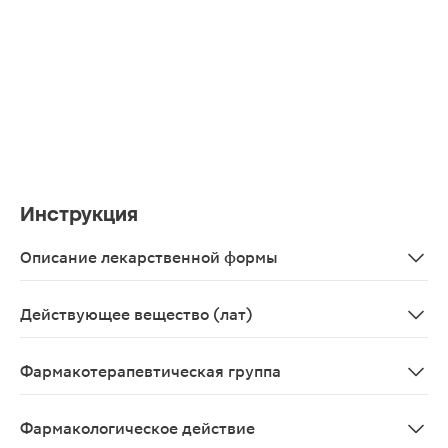
Инструкция
Описание лекарственной формы
Раствор для в/в введения в виде прозрачной, бесцвет
Действующее вещество (лат)
Magnesii sulfas
Фармакотерапевтическая группа
Кровезаменители и перфузионные растворы; добавки к
Фармакологическое действие