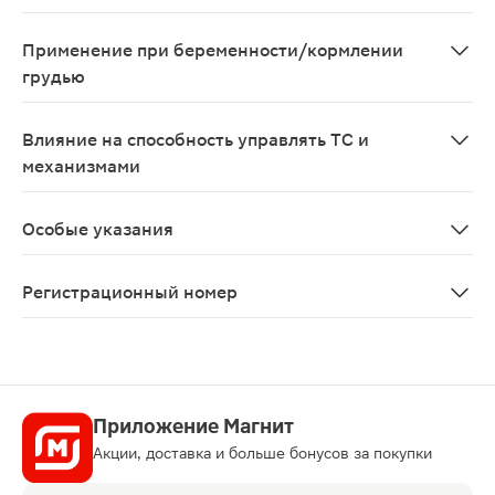
Магния сульфат усиливает эффект других лекарственн
Применение при беременности/кормлении
грудью
Применение препарата противопоказано при беременн
Влияние на способность управлять ТС и
механизмами
В период лечения пациентам следует воздержаться о
Особые указания
C осторожностью принимать внутрь или вводить парен
Регистрационный номер
ЛП-005272
Приложение Магнит
Акции, доставка и больше бонусов за покупки