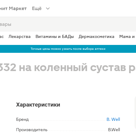
нит Маркет
Ещё
ас
Лекарства
Витамины и БАДы
Дермакосметика
Мама и
Точные цены можно узнать после выбора аптеки
332 на коленный сустав 
Характеристики
Бренд
B. Well
Производитель
B.Well