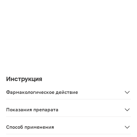
Инструкция
Фармакологическое действие
Сбалансированный комплекс лакто- и бифидобактерий
Показания препарата
Рекомендуется в качестве биологически активной доб
Способ применения
Детям (со второй недели жизни) - по 1 капсуле 1 раз