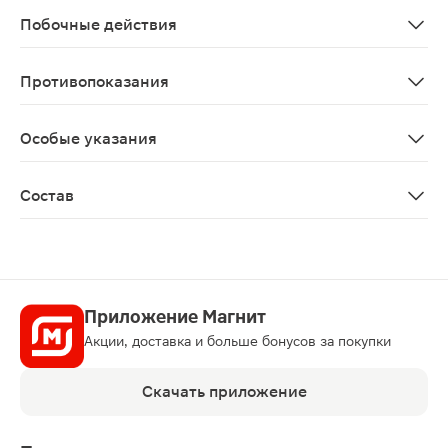
Побочные действия
Возможны аллергические реакции
Противопоказания
Индивидуальная непереносимость компонентов.
Особые указания
Биологически активная добавка к пище. Не является
Состав
Крахмал, Bifidobacterium animalis ssp lactis, компонен
Приложение Магнит
Акции, доставка и больше бонусов за покупки
Скачать приложение