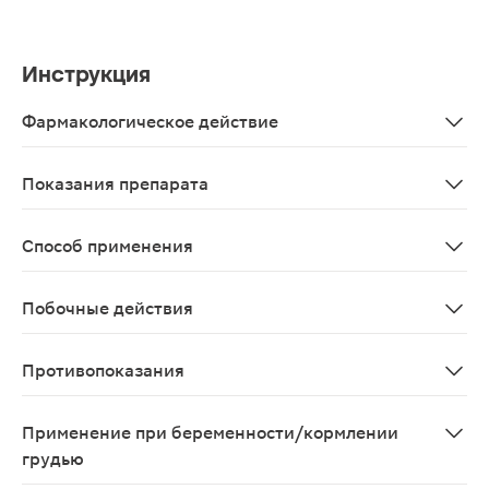
Инструкция
Фармакологическое действие
При приёме экстракта клюквы внутрь, проантоцианид
Показания препарата
В качестве биологически активной добавки к пище -
Способ применения
Взрослым и детям старше 14 лет по 2 капсулы 1 раз в 
Побочные действия
Возможны аллергические реакции.
Противопоказания
Индивидуальная непереносимость компонентов.
Применение при беременности/кормлении
грудью