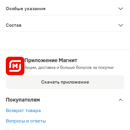
Перед применением необходимо проконсультироватьс
Особые указания
Биологически активная добавка к пище. Не является 
Состав
Экстракт клюквы, витамин С (L-аскорбиновая кислота)
Приложение Магнит
Акции, доставка и больше бонусов за покупки
Скачать приложение
Покупателям
Возврат товара
Вопросы и ответы