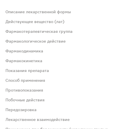
Описание лекарственной формы
Действующее вещество (лат)
Фармакотерапевтическая группа
Фармакологическое действие
Фармакодинамика
Фармакокинетика
Показания препарата
Способ применения
ужение кровеносных сосудов слизистой оболочки носа, у
Противопоказания
Побочные действия
тельное количество препарата. Натрия гиалуронат Имеет
Передозировка
з, синусит, евстахиит, средний отит (в составе комбин
Лекарственное взаимодействие