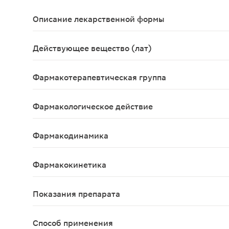
Описание лекарственной формы
Спрей назальный дозированный в виде прозрачно
Действующее вещество (лат)
Xylometazolinum+Natrii hyaluronas
Фармакотерапевтическая группа
Противоконгестивное средство - альфа-адрено
Фармакологическое действие
Альфа-адреномиметическое, антиконгестивное.
Фармакодинамика
Ксилометазолин относится к группе деконгестан
Фармакокинетика
Ксилометазолин При местном применении практич
Показания препарата
Острые респираторные заболевания с явлениями 
Способ применения