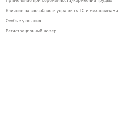
Применение при беременности/кормлении грудью
енение данной комбинации у детей - по рекомендации и
Влияние на способность управлять ТС и механизмами
Особые указания
нный атеросклероз; глаукома; гипертиреоз; атрофический
Регистрационный номер
ротический отек). Со стороны нервной системы: часто - 
ли трициклические антидепрессанты, включая 14 дней п
 выполнении действий, требующих повышенной концентр
ь рекомендованные дозы. Перед применением рекомендуе