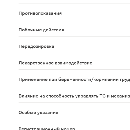
Применяют интраназально 1-3 раза/сут. Продолж
Противопоказания
Повышенная чувствительность к компонентам ком
Побочные действия
Ксилометазолин Со стороны иммунной системы: оч
Передозировка
Данные отсутствуют
Лекарственное взаимодействие
Ксилометазолин Применение ксилометазолина пр
Применение при беременности/кормлении гру
Применение в период беременности и грудного 
Влияние на способность управлять ТС и механи
При развитии нежелательных реакций со сторон
Особые указания
Ксилометазолин Ксилометазолин не следует прим
Регистрационный номер