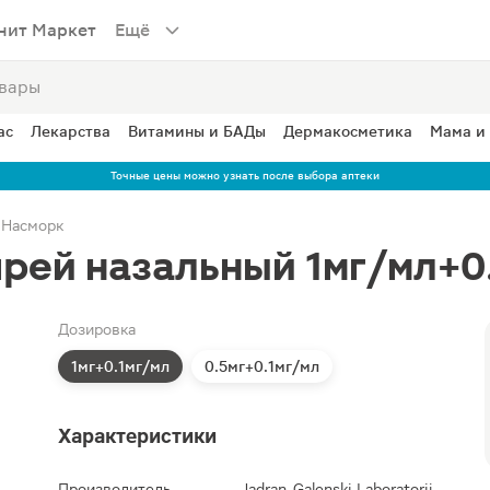
нит Маркет
Ещё
ас
Лекарства
Витамины и БАДы
Дермакосметика
Мама и
Точные цены можно узнать после выбора аптеки
Насморк
рей назальный 1мг/мл+0
Дозировка
1мг+0.1мг/мл
0.5мг+0.1мг/мл
Характеристики
Производитель
Jadran-Galenski Laboratorij