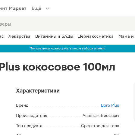
нит Маркет
Ещё
ас
Лекарства
Витамины и БАДы
Дермакосметика
Мама и
Точные цены можно узнать после выбора аптеки
Plus кокосовое 100мл
Характеристики
Бренд
Boro Plus
Производитель
Авантаж Биофарм
Тип продукта
Средство для тела