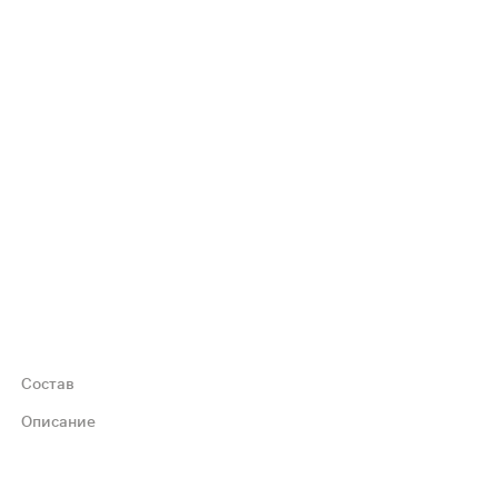
Состав
Описание
и сухости и раздражении. Подходит для массажа, ухода з