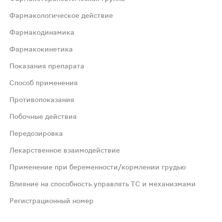
ntholum
Фармакологическое действие
Фармакодинамика
Фармакокинетика
Показания препарата
Способ применения
 обладает противосудорожной активностью. Левоментол
Противопоказания
Побочные действия
Передозировка
х, повышенной нервной возбудимости.
Лекарственное взаимодействие
Применение при беременности/кормлении грудью
Влияние на способность управлять ТС и механизмами
Регистрационный номер
ого мозга; беременность; период лактации; детский возр