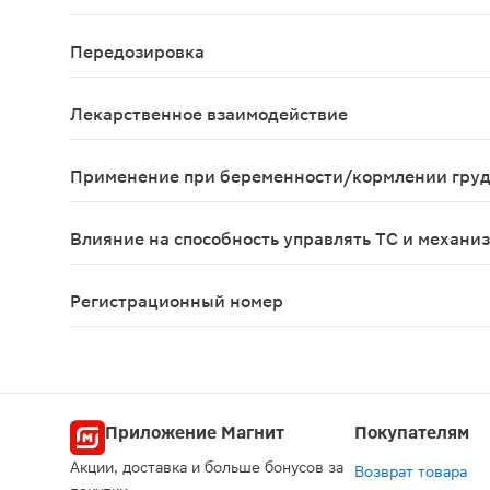
Возможны аллергические реакции, сонливость, г
Передозировка
Данные отсутствуют
Лекарственное взаимодействие
При совместном применении с сердечными глико
Применение при беременности/кормлении гру
Противопоказано применение при беременности 
Влияние на способность управлять ТС и механи
В период лечения пациенты должны соблюдать о
Регистрационный номер
Р N000526/01
Приложение Магнит
Покупателям
Акции, доставка и больше бонусов за
Возврат товара