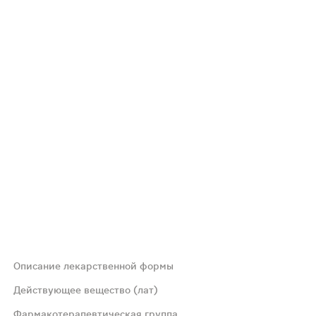
Описание лекарственной формы
 мл - флаконы-капельницы темного стекла (1) - пачки ка
Действующее вещество (лат)
Фармакотерапевтическая группа