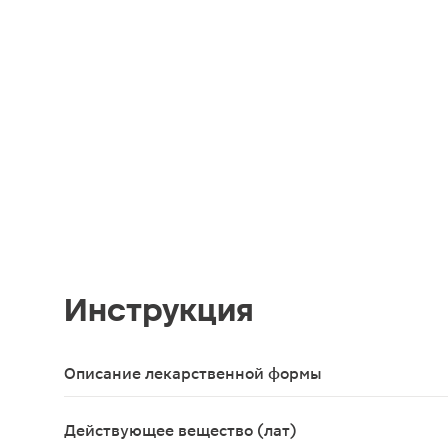
Инструкция
Описание лекарственной формы
Капли для приема внутрь в виде прозрачной жидк
Действующее вещество (лат)