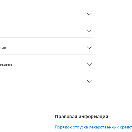
оловокружение, брадикардия, при длительном применении 
зидами - усиление действия сердечных гликозидов (благ
дью
и в период лактации.
змами
сторожность при выполнении потенциально опасных видо
Правовая информация
Порядок отпуска лекарственных средс