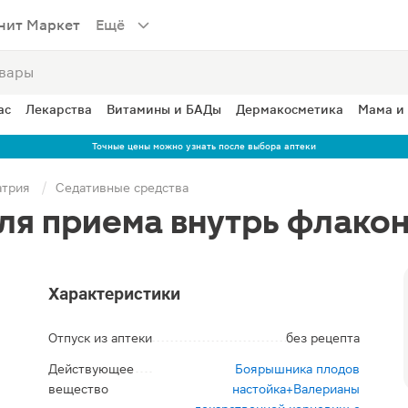
нит Маркет
Ещё
ас
Лекарства
Витамины и БАДы
Дермакосметика
Мама и
Точные цены можно узнать после выбора аптеки
атрия
Седативные средства
ля приема внутрь флакон
Характеристики
Отпуск из аптеки
без рецепта
Действующее
Боярышника плодов
вещество
настойка+Валерианы