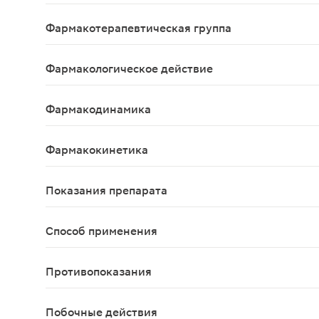
Tinctura fructuum Crataegi+Tinctura rhizomata cu
Фармакотерапевтическая группа
Седативное средство
Фармакологическое действие
Седативное
Фармакодинамика
Комбинированное лекарственное средство с се
Фармакокинетика
Данные отсутствуют.
Показания препарата
В качестве симптоматического средства при не
Способ применения
Внутрь, по 15-20 капель 3 раза/сут до еды.
Противопоказания
Гиперчувствительность; тяжелые нарушения функц
Побочные действия