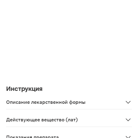
Инструкция
Описание лекарственной формы
таблетки диспергируемые
Действующее вещество (лат)
Nimesulidum
Показания препарата