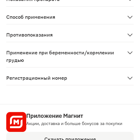
ревматоидный артрит; остеоартроз; артриты различной
Способ применения
Внутрь 100 мг 2 раза/сут, после еды.
Противопоказания
полное или неполное сочетание бронхиальной астмы, 
Применение при беременности/кормлении
грудью
Противопоказан при беременности и в период лактаци
Регистрационный номер
П N013006/01
Приложение Магнит
Акции, доставка и больше бонусов за покупки
Скачать приложение