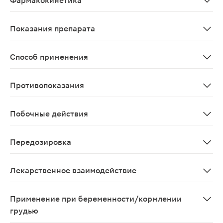
Фармакокинетика
Данные отсутствуют
Показания препарата
Невралгия; радикулопатия; миалгия; люмбаго; люмбо
Способ применения
Наружно, для растираний.
Противопоказания
Гиперчувствительность, поражение кожных покровов в
Побочные действия
Местные реакции: сильное жжение, аллергические ре
Передозировка
Симптомы: возбуждение, тахикардия, судороги. Лечен
Лекарственное взаимодействие
Не изучалось.
Применение при беременности/кормлении
грудью