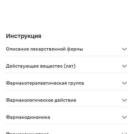
Инструкция
Описание лекарственной формы
Раствор для наружного применения спиртовой - проз
Действующее вещество (лат)
Camphora+Tinctura fructuum Capsici
Фармакотерапевтическая группа
Местнораздражающее средство растительного проис
Фармакологическое действие
Местнораздражающее, противовоспалительное, анал
Фармакодинамика
Комбинированное местное средство растительного пр