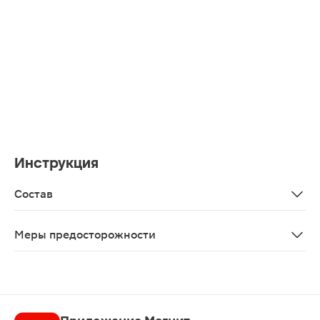
Инструкция
Состав
Aqua, Sodium Laureth Sulfate, Cocamidopropyl Betaine, La
Меры предосторожности
Избегайте попадания шампуня в глаза, в случае попа