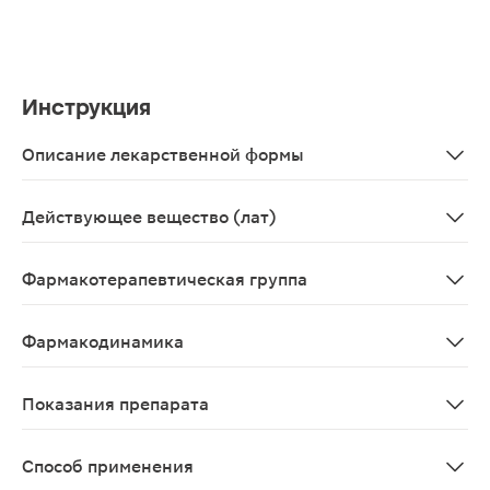
Инструкция
Описание лекарственной формы
Таблетки круглые плоскоцилиндрические с фаской, бел
Действующее вещество (лат)
Ezetimibum
Фармакотерапевтическая группа
Гиполипидемическое средство - холестерина абсорбц
Фармакодинамика
Эзетимиб Канон- это лекарственный препарат, которы
Показания препарата
Первичная гиперхолестеринемия Лекарственный препар
Способ применения