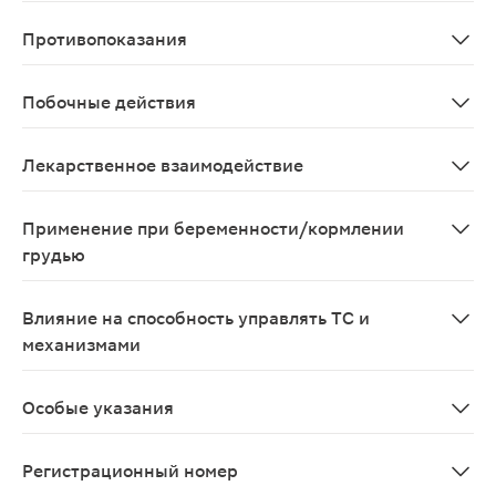
Всегда принимайте препарат в полном соответствии с
Противопоказания
Не принимайте Эзетимиб Канон: • если у Вас аллерги
Побочные действия
Подобно всем лекарственным препаратам, данный препа
Лекарственное взаимодействие
Сообщите лечащему врачу или работнику аптеки о том
Применение при беременности/кормлении
грудью
Адекватных и строго контролируемых исследований по
Влияние на способность управлять ТС и
механизмами
Не проводилось исследований для оценки влияния на 
Особые указания
Перед применением препарата Эзетимиб Канон проконсу
Регистрационный номер