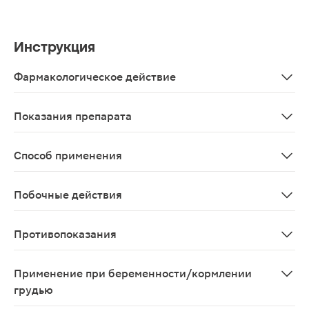
Инструкция
Фармакологическое действие
Листья толокнянки обладают мочегонным (диуретичес
Показания препарата
В качестве биологически активной добавки к пище – и
Способ применения
1 фильтр-пакет (1,5 г) залить 200 мл кипятка, настоя
Побочные действия
Возможны аллергические реакции
Противопоказания
Индивидуальная непереносимость компонентов, берем
Применение при беременности/кормлении
грудью