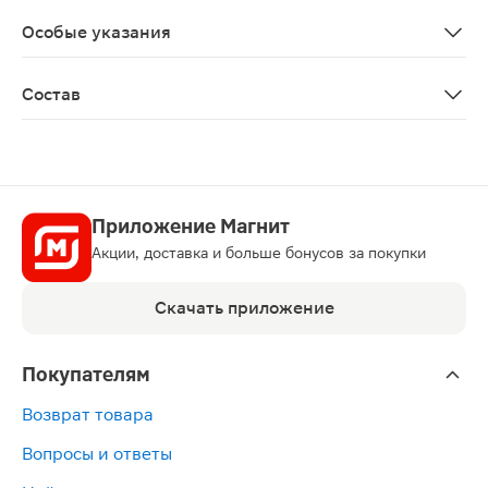
Противопоказано во время беременности и в период 
Особые указания
Биологически активная добавка к пище. Не является 
Состав
Ромашки аптечной цветки 20% фиалки трехцветной тр
Приложение Магнит
Акции, доставка и больше бонусов за покупки
Скачать приложение
Покупателям
Возврат товара
Вопросы и ответы