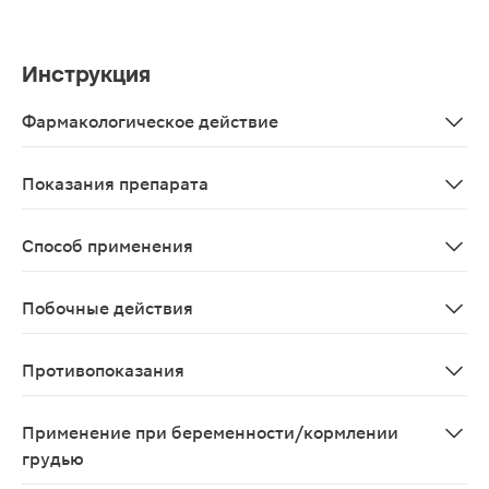
Инструкция
Фармакологическое действие
Фитосбор оказывает отхаркивающее, противовоспалит
Показания препарата
В качестве биологически активной добавки к пище –
Способ применения
1 фильтр-пакет (2,0 г) залить 200 мл кипятка, насто
Побочные действия
Возможны аллергические реакции
Противопоказания
Индивидуальная непереносимость компонентов, берем
Применение при беременности/кормлении
грудью