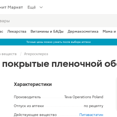
нит Маркет
Ещё
ас
Лекарства
Витамины и БАДы
Дермакосметика
Мама и
Точные цены можно узнать после выбора аптеки
а веществ
Атеросклероз
 покрытые пленочной об
Характеристики
Производитель
Teva Operations Poland
Отпуск из аптеки
по рецепту
Действующее вещество
Питавастатин