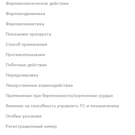
Фармакологическое действие
Фармакодинамика
Фармакокинетика
Показания препарата
Способ применения
м А) редуктазы, фермента, катализирующего начальную с
Противопоказания
Побочные действия
 течение 1 ч после приема препарата. Прием пищи не вл
Передозировка
С ЛПНП) у взрослых, подростков и детей в возрасте от 
Лекарственное взаимодействие
Применение при беременности/кормлении грудью
дозирования Взрослые Начальная доза препарата - 1 мг 
Влияние на способность управлять ТС и механизмами
Особые указания
 любому из вспомогательных веществ, входящих в соста
Регистрационный номер