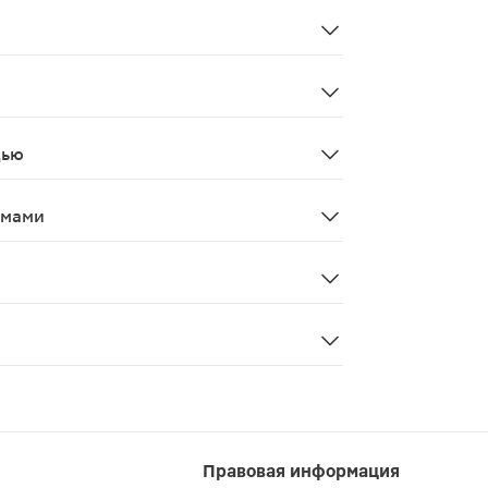
. Необходимо провести симптоматическую терапию, конт
тоциты человека многочисленными печеночными транспорт
дью
ктации (грудного вскармливания).
змами
ении транспортными средствами или выполнении другой 
нении других ингибиторов ГМГ-КоА редуктазы (статинов)
Правовая информация