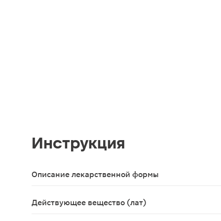
Инструкция
Описание лекарственной формы
Таблетки, покрытые пленочной оболочкой, белые, 
Действующее вещество (лат)
Pitavastatinum