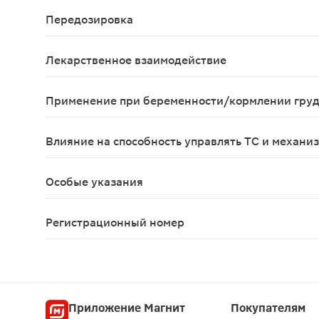
Возможны аллергические реакции
Передозировка
Специфического лечения при передозировке нет
Лекарственное взаимодействие
Питавастатин активно транспортируется в гепа
Применение при беременности/кормлении гру
Противопоказан при беременности и в период ла
Влияние на способность управлять ТС и механи
Необходимо соблюдать осторожность при управл
Особые указания
Воздействие на мышечную ткань Как и при приме
Регистрационный номер
ЛП-№(001595)-(РГ-RU)
Приложение Магнит
Покупателям