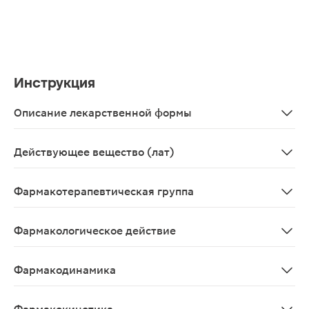
Инструкция
Описание лекарственной формы
Мазь назальная однородная, от белого до светло-желт
Действующее вещество (лат)
Dioxotetrahydrooxytetrahydronaphthalinum
Фармакотерапевтическая группа
Противовирусное средство для местного применения
Фармакологическое действие
Противовирусное
Фармакодинамика
Противовирусное средство для наружного применения