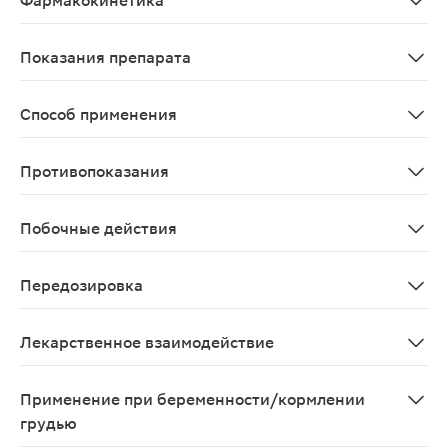
Фармакокинетика
При нанесении на кожу в соответствующей лекарственн
Показания препарата
Для наружного применения: лечение бородавок (обыкн
Способ применения
Лечение бородавок (в т.ч. остроконечных кондилом): 
Противопоказания
Беременность, период грудного вскармливания, детски
Побочные действия
При наружном применении: возможно ощущение жжения
Передозировка
Данные отсутствуют
Лекарственное взаимодействие
Не выявлено.
Применение при беременности/кормлении
грудью