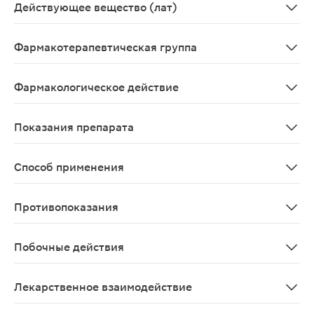
Действующее вещество (лат)
Betamethasonum+Acidum salicylicum
Фармакотерапевтическая группа
Кортикостероиды, применяемые в дерматологии; корт
Фармакологическое действие
Комбинированное лекарственное средство для наружно
Показания препарата
Псориаз; экзема (особенно хроническая); ихтиоз; ог
Способ применения
Наружно, на пораженные участки, слегка втирая, нано
Противопоказания
Бактериальные, вирусные и грибковые кожные заболева
Побочные действия
Местные реакции: жжение, раздражение, сухость, гип
Лекарственное взаимодействие
Одновременное использование косметических и дерма