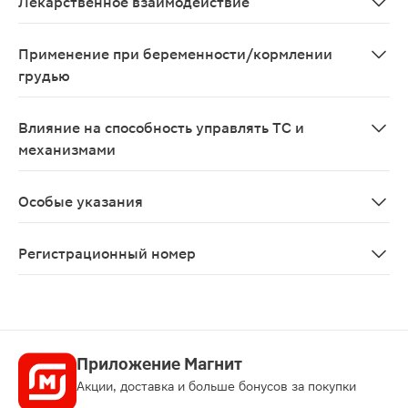
Лекарственное взаимодействие
Во время лечения ингибиторами ГМГ-КоА-ре
Применение при беременности/кормлении
грудью
Применение во время беременности не рекомендуется
Влияние на способность управлять ТС и
механизмами
Данных о влиянии препарата Липримар на способност
Особые указания
Влияние на печень Как и при применении других гипо
Регистрационный номер
ЛП-№(002230)-(РГ-RU)
Приложение Магнит
Акции, доставка и больше бонусов за покупки