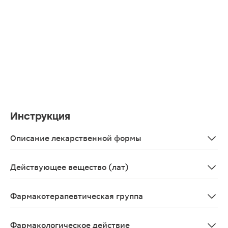
Инструкция
Описание лекарственной формы
Таблетки, покрытые пленочной оболочкой белого цвета,
Действующее вещество (лат)
Atorvastatinum
Фармакотерапевтическая группа
Гиполипидемическое средство - ГМГ-КоА редуктазы ин
Фармакологическое действие