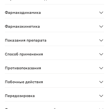
Гиполипидемическое
Фармакодинамика
Аторвастатин; селективный конкурентный ингибитор Г
Фармакокинетика
Всасывание Аторвастатин быстро всасывается после п
Показания препарата
В сочетании с диетой для снижения повышенного уров
Способ применения
Препарат принимают внутрь в любое время суток неза
Противопоказания
Повышенная чувствительность к любому компоненту пр
Побочные действия
Инфекционные и паразитарные заболевания: часто - на
Передозировка
Лечение: специфического антидота нет. При необходи