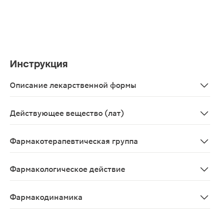
Инструкция
Описание лекарственной формы
Таблетки пролонгированного действия белого или почт
Действующее вещество (лат)
Metforminum
Фармакотерапевтическая группа
Гипогликемическое средство группы бигуанидов для 
Фармакологическое действие
Гипогликемическое.
Фармакодинамика
Пероральное гипогликемическое средство из группы б