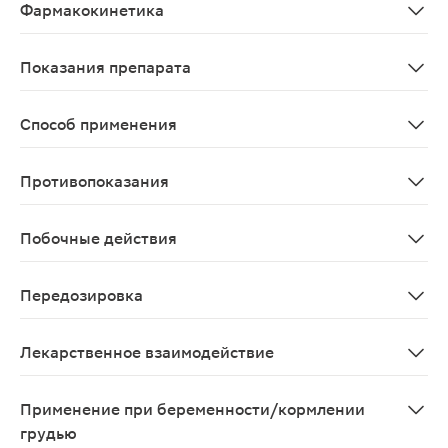
Фармакокинетика
После приема внутрь метформин медленно и неполност
Показания препарата
Сахарный диабет 2 типа (инсулиннезависимый) при неэ
Способ применения
Принимают внутрь, во время или после приема пищи. Д
Противопоказания
Острый или хронический метаболический ацидоз, диаб
Побочные действия
Со стороны пищеварительной системы: возможны (обычн
Передозировка
Симптомы: случаи передозировки метформина наблюдал
Лекарственное взаимодействие
При одновременном применении с производными сульф
Применение при беременности/кормлении
грудью