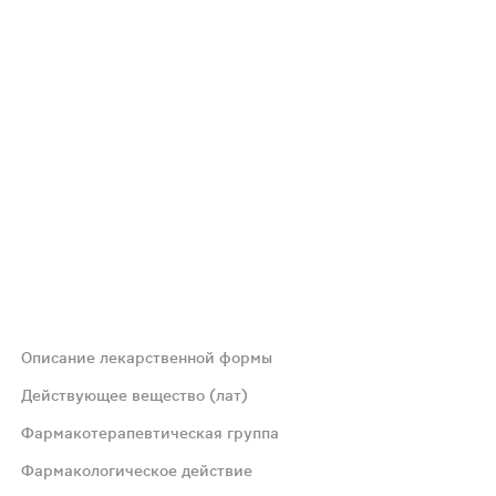
Описание лекарственной формы
еречном разрезе - ядро белого или почти белого цвета.
Действующее вещество (лат)
Фармакотерапевтическая группа
Фармакологическое действие