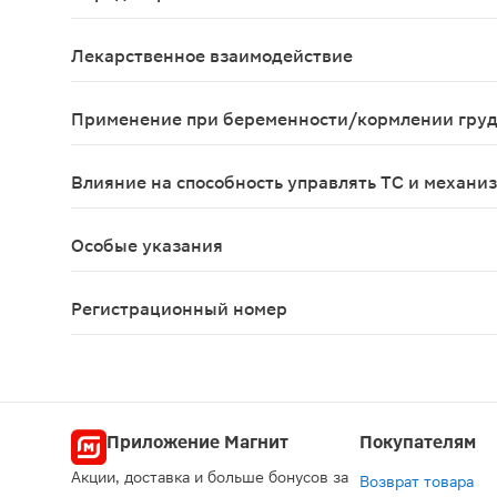
Симптомы передозировки ребамипида не описаны,
Лекарственное взаимодействие
При применении ребамипида в составе традицион
Применение при беременности/кормлении гру
Безопасность применения ребамипида в период б
Влияние на способность управлять ТС и механи
Данные отсутствуют
Особые указания
Можно применять в составе комбинированной те
Регистрационный номер
ЛП-№(000917)-(РГ-RU)
Приложение Магнит
Покупателям
Акции, доставка и больше бонусов за
Возврат товара