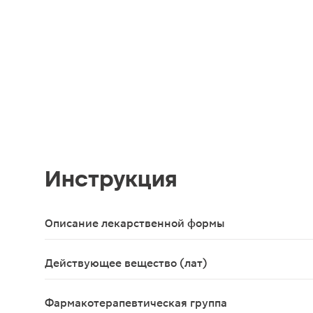
Инструкция
Описание лекарственной формы
Таблетки, покрытые пленочной оболочкой белого 
Действующее вещество (лат)
Rebamipidum
Фармакотерапевтическая группа