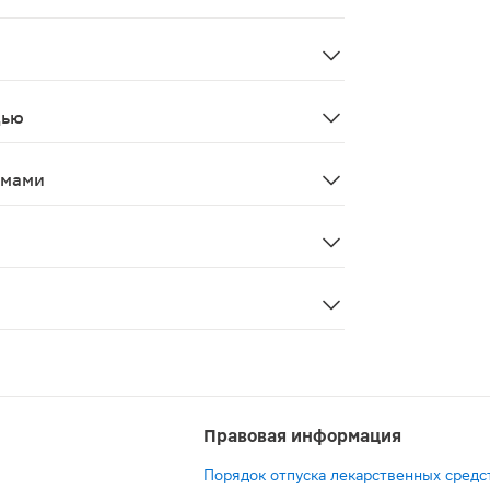
 до сегодняшнего дня сведений о случаях преднамеренно
ных схем терапии пациентов с инфицированием Helicoba
дью
еременности не доказана. Не применять во время берем
змами
рапии.
Правовая информация
Порядок отпуска лекарственных средс