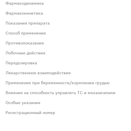
Фармакодинамика
Фармакокинетика
Показания препарата
Способ применения
Противопоказания
Побочные действия
При повторном приеме не кумулирует в организме. Связыв
Передозировка
фазе обострения, эрозивный гастрит; предотвращение в
Лекарственное взаимодействие
Применение при беременности/кормлении грудью
длен до 8 недель.
Влияние на способность управлять ТС и механизмами
Особые указания
Регистрационный номер
а, нарушение вкусовых ощущений, изжога. Со стороны печ