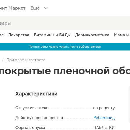
нит Маркет
Ещё
ас
Лекарства
Витамины и БАДы
Дермакосметика
Мама и
Точные цены можно узнать после выбора аптеки
При язве и гастрите
 покрытые пленочной об
Характеристики
Отпуск из аптеки
по рецепту
Действующее вещество
Ребамипид
Форма выпуска
ТАБЛЕТКИ