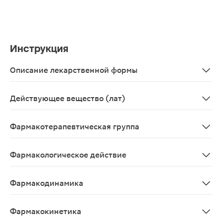
Инструкция
Описание лекарственной формы
Таблетки, покрытые пленочной оболочкой голубого цве
Действующее вещество (лат)
Sildenafilum
Фармакотерапевтическая группа
Эректильной дисфункции средство лечения - ФДЭ5 ин
Фармакологическое действие
Улучшающее эректильную функцию.
Фармакодинамика
Селективный ингибитор циклогуанозинмонофосфат (цГМ
Фармакокинетика