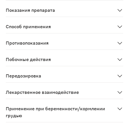
После приема внутрь Силденафил быстро всасывается.
Показания препарата
Лечение нарушений эрекции, характеризующихся неспо
Способ применения
Внутрь. Режим дозирования устанавливают индивидуал
Противопоказания
Повышенная чувствительность к Силденафилу; примене
Побочные действия
Со стороны нервной системы и органов чувств: головн
Передозировка
Симптомы: в исследованиях на здоровых добровольцах
Лекарственное взаимодействие
При одновременном применении ингибиторов CYP3A4 (
Применение при беременности/кормлении
грудью
По зарегистрированному показанию не предназначен 