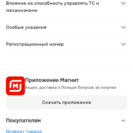
Влияние на способность управлять ТС и
механизмами
В период применения Силденафила, особенно в начал
Особые указания
Перед началом приема Силденафила для лечения наруш
Регистрационный номер
ЛП-№(004322)-(РГ-RU)
Приложение Магнит
Акции, доставка и больше бонусов за покупки
Скачать приложение
Покупателям
Возврат товара