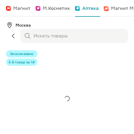
Магнит
М.Косметик
Аптека
Магнит М
Москва
Эксклюзивно
3-й товар за 1 ₽