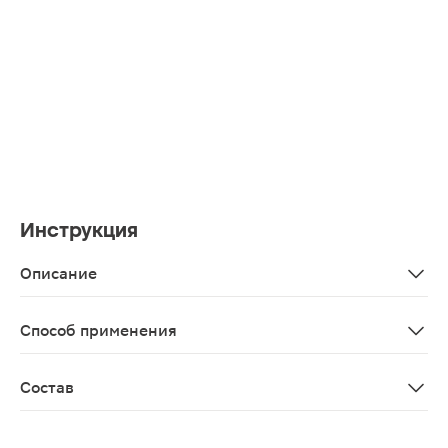
Инструкция
Описание
Спрей-кондиционер аккуратно распутывает детские во
Способ применения
Нанести на влажные или сухие волосы перед расчесыв
Состав
Aqua, glycerin, propylene glycol, polysorbate 20, almond 