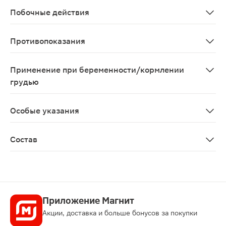
Побочные действия
Возможны аллергические реакции
Противопоказания
Индивидуальная непереносимость компонентов, берем
Применение при беременности/кормлении
грудью
Противопоказано во время беременности и в период 
Особые указания
Биологически активная добавка к пище. Не является 
Состав
Loctobocillus ocidophillus, bifidobocterium loctis, loc
Приложение Магнит
Акции, доставка и больше бонусов за покупки