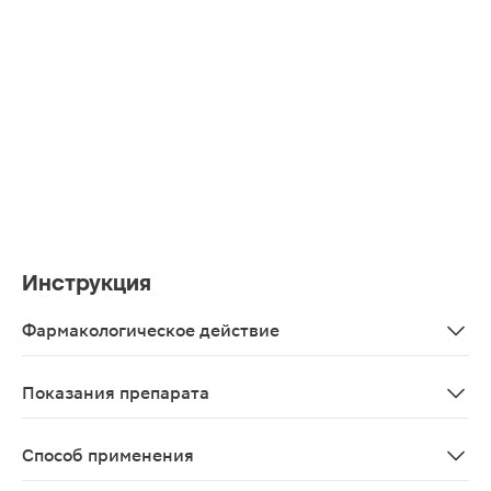
Инструкция
Фармакологическое действие
Восстановление микрофлоры кишечника — пополнение 
Показания препарата
В качестве биологически активной добавки к пище -
Способ применения
Взрослым по 1 капсуле 1 раз в день во второй полови