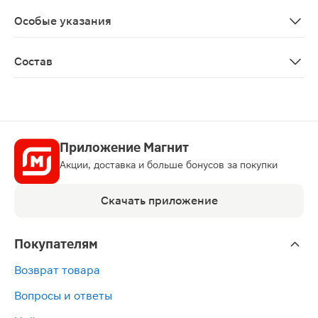
Противопоказано во время беременности и в период 
Особые указания
Биологически активная добавка к пище Не является 
Состав
dL-альфа токоферола ацетат, носитель целлюлоза (Е 4
Приложение Магнит
Акции, доставка и больше бонусов за покупки
Скачать приложение
Покупателям
Возврат товара
Вопросы и ответы