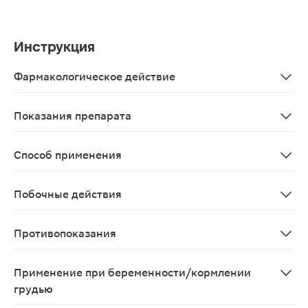
Инструкция
Фармакологическое действие
Транс-ресвератрол - мощный антиоксидант, способств
Показания препарата
В качестве биологически активной добавки к пище – д
Способ применения
Взрослым по 1 таблетке 1 раз в день во время еды до 
Побочные действия
Возможны аллергические реакции
Противопоказания
Индивидуальная непереносимость компонентов БАД, б
Применение при беременности/кормлении
грудью