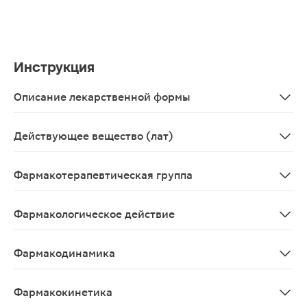
Инструкция
Описание лекарственной формы
Таблетки белого или почти белого цвета, круглые, пло
Действующее вещество (лат)
Telmisartanum
Фармакотерапевтическая группа
Ангиотензина II рецепторов антагонист
Фармакологическое действие
Антигипертензивное, блокирующее АТ1-рецепторы анги
Фармакодинамика
Телмисартан - специфический антагонист рецепторов а
Фармакокинетика