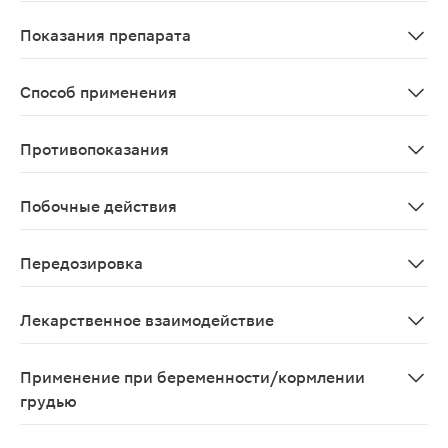
Всасывание и распределение При приеме внутрь быстро
Показания препарата
Артериальная гипертензия; Снижение сердечно-сосуди
Способ применения
Препарат принимают внутрь, вне зависимости от време
Противопоказания
Обструктивные заболевания желчевыводящих путей; тя
Побочные действия
Инфекции: нечасто - инфекции мочевыводящих путей (в
Передозировка
Случаи передозировки не выявлены. Симптомы: чрезм
Лекарственное взаимодействие
Телмисартан может увеличивать антигипертензивный э
Применение при беременности/кормлении
грудью
Применение препарата Телмисартан-СЗ противопоказан