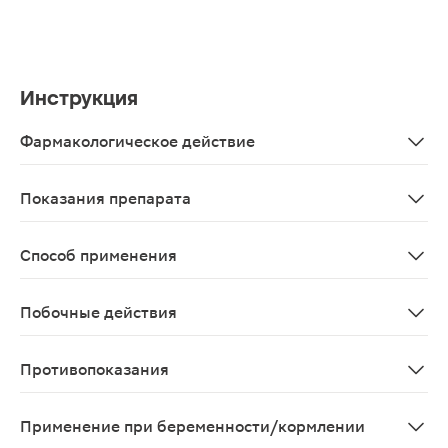
Инструкция
Фармакологическое действие
Эффекты Омега-3 жирных кислот: Сердечно-сосудистая
Показания препарата
При заболеваниях сердечно-сосудистой системы; Спосо
Способ применения
Принимать по 1-2 капсулы 1 раз в день во время еды.
Побочные действия
Возможны аллергические реакции
Противопоказания
Индивидуальная непереносимость компонентов проду
Применение при беременности/кормлении