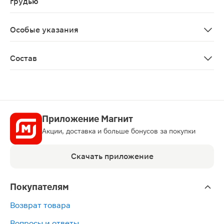
грудью
Перед применением рекомендуется проконсультироват
Особые указания
Биологически активная добавка к пище Не является 
Состав
В одной капсуле содержится: Omega-3 – 620 мг EPA – 3
Приложение Магнит
Акции, доставка и больше бонусов за покупки
Скачать приложение
Покупателям
Возврат товара
Вопросы и ответы