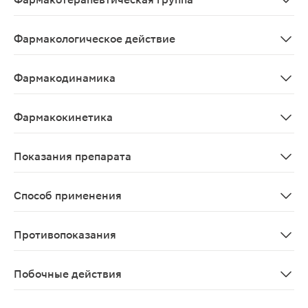
Психоаналептики, антидепрессанты, прочие антидепр
Фармакологическое действие
Антидепрессивное.
Фармакодинамика
Антидепрессант, агонист мелатониновых МТ1- и МТ2-р
Фармакокинетика
После приема внутрь агомелатин быстро и хорошо (≥ 
Показания препарата
Лечение большого депрессивного расстройства у взро
Способ применения
Для приема внутрь. Рекомендуемая доза - 25 мг 1 раз
Противопоказания
Печеночная недостаточность, цирроз, заболевание печ
Побочные действия
Со стороны ЦНС: часто (≥1/100, <1/10) - тревожность, 