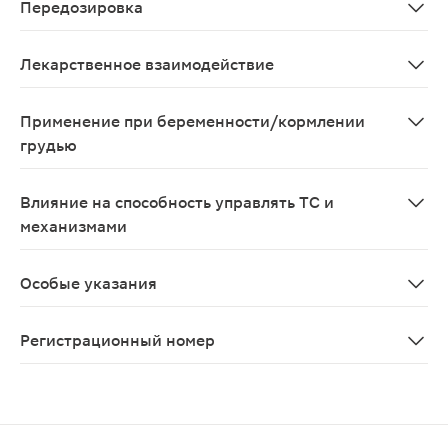
Передозировка
Данные о передозировке агомелатина ограничены. Сим
Лекарственное взаимодействие
Агомелатин метаболизируется в печени при участии п
Применение при беременности/кормлении
грудью
Данные о применении агомелатина при беременности о
Влияние на способность управлять ТС и
механизмами
Данных об отрицательном влиянии препарата в рекоме
Особые указания
С осторожностью применять при больших депрессивных
Регистрационный номер
ЛП-№(002979)-(РГ-RU)