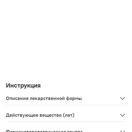
Инструкция
Описание лекарственной формы
Таблетки круглые двояковыпуклые, покрытые пленочно
Действующее вещество (лат)
Agomelatinum
Фармакотерапевтическая группа