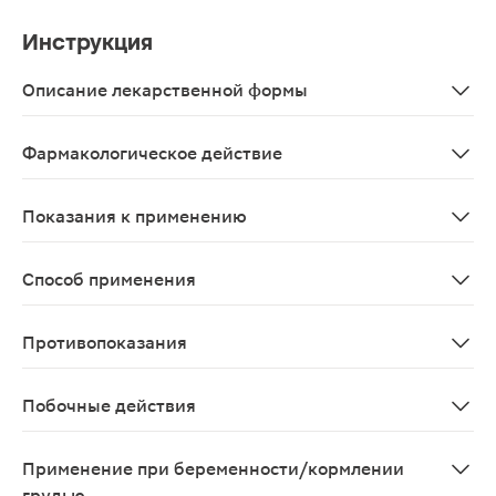
Инструкция
Описание лекарственной формы
Капсулы массой 0.684г, 100 штук в упаковке
Фармакологическое действие
Натуральный витамин Е — необходимое организму пита
Показания к применению
В качестве биологически активной добавки к пище - д
Способ применения
Взрослым принимать по 1 капсуле в день во время еды
Противопоказания
Индивидуальная непереносимость компонентов продук
Побочные действия
Возможны аллергические реакции
Применение при беременности/кормлении
грудью