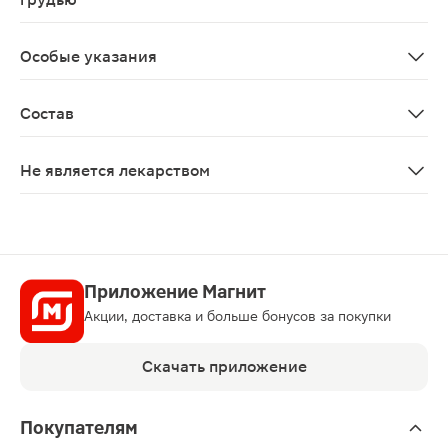
Противопоказано применение при беременности и в п
Особые указания
Биологически активная добавка к пище Не является 
Состав
D-альфа токоферол (витамин Е), сафлоровое масло, жел
Не является лекарством
Нет
Приложение Магнит
Акции, доставка и больше бонусов за покупки
Скачать приложение
Покупателям