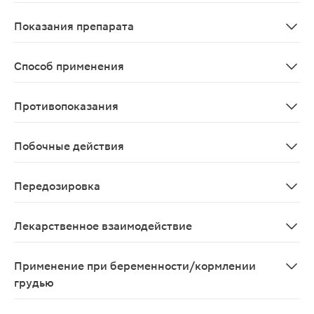
Всасывание магния из ЖКТ составляет не более 50% от
Показания препарата
Установленный дефицит магния, изолированный или с
Способ применения
Принимают внутрь. Доза зависит от возраста. Суточну
Противопоказания
Почечная недостаточность тяжелой степени (КК <30 мл
Побочные действия
Со стороны иммунной системы: очень редко - аллергич
Передозировка
Данные отсутствуют
Лекарственное взаимодействие
Пиридоксин ингибирует активность леводопы (если о
Применение при беременности/кормлении
грудью
При беременности применение возможно только в случ