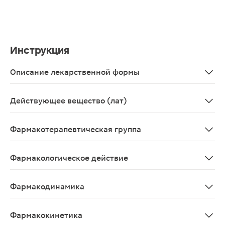
Инструкция
Описание лекарственной формы
Прозрачная жидкость светло-коричневого цвета с зап
Действующее вещество (лат)
Magnesium+Pyridoxinum
Фармакотерапевтическая группа
Минеральные добавки; другие минеральные добавки; 
Фармакологическое действие
Восполняющее дефицит магния.
Фармакодинамика
Магний является жизненно важным элементом, который 
Фармакокинетика