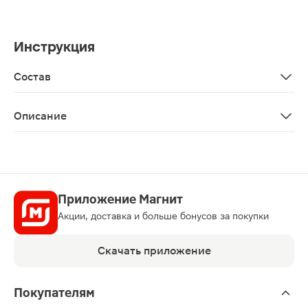
Инструкция
Состав
Aqua (water), caprylic/capric triglyceride, isopentyldiol,
Описание
Антивозрастной крем с инкапсулированным ретинолом,
Приложение Магнит
Акции, доставка и больше бонусов за покупки
Скачать приложение
Покупателям