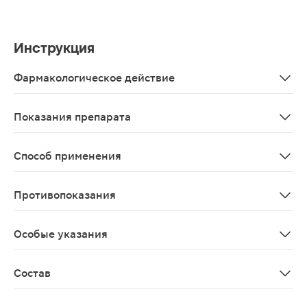
Инструкция
Фармакологическое действие
Компоненты состава обеспечивают положительный эффе
Показания препарата
В качестве биологически активной добавкик пище - д
Способ применения
Взрослым по 1 леденцовой карамели 5 раз в день во в
Противопоказания
Индивидуальная непереносимость компонентов соста
Особые указания
Биологически активная добавка к пище Не является 
Состав
Сахар-песок, патока крахмальная карамельная, аскорб