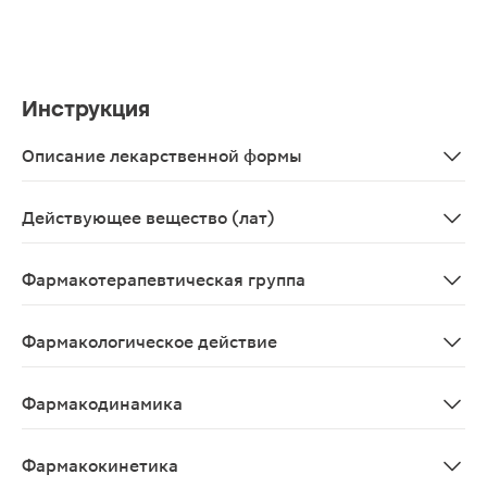
Инструкция
Описание лекарственной формы
Таблетки, покрытые пленочной оболочкой белого цвет
Действующее вещество (лат)
Moxonidinum
Фармакотерапевтическая группа
Антигипертензивные средства; антиадренергические 
Фармакологическое действие
Антигипертензивное.
Фармакодинамика
Антигипертензивное средство. Механизм действия мок
Фармакокинетика