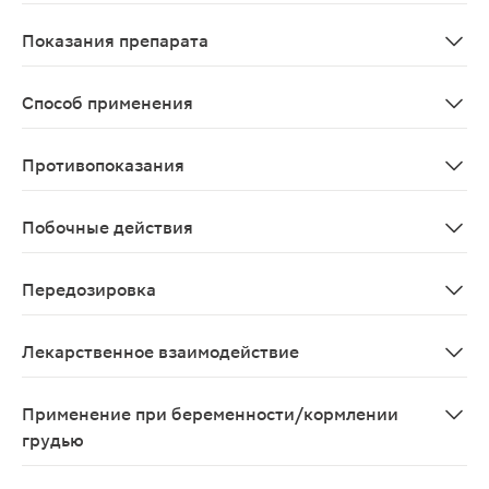
После приема внутрь моксонидин быстро и почти полн
Показания препарата
Артериальная гипертензия.
Способ применения
Принимают внутрь. Начальная доза составляет в средн
Противопоказания
Выраженная брадикардия (менее 50 уд./мин), СССУ, AV-
Побочные действия
Со стороны ЦНС: часто - головная боль, головокружени
Передозировка
Симптомы: пероральные дозы до 2 мг/сут хорошо пере
Лекарственное взаимодействие
Совместное применение моксонидина с другими гипоте
Применение при беременности/кормлении
грудью
Адекватных и строго контролируемых исследований бе