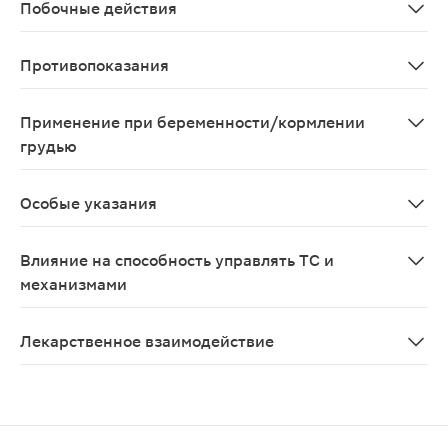
Побочные действия
Со стороны нервной системы: часто - головная боль, 
Противопоказания
Заболевания печени в активной фазе (включая стойко
Применение при беременности/кормлении
грудью
Противопоказан при беременности и в период лактаци
Особые указания
С осторожностью применять при наличии факторов рис
Влияние на способность управлять ТС и
механизмами
При занятии потенциально опасными видами деятельно
Лекарственное взаимодействие
При одновременном применении розувастатина и цикло