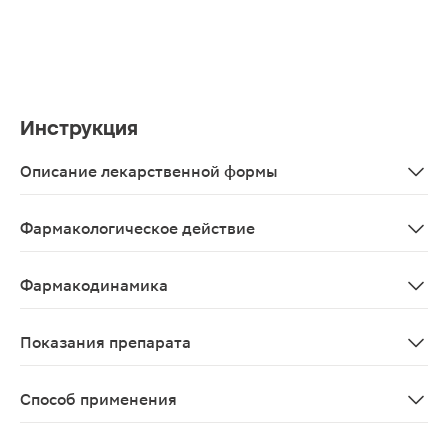
Инструкция
Описание лекарственной формы
Таблетки круглые двояковыпуклые, покрытые пленочной
Фармакологическое действие
Гиполипидемическое
Фармакодинамика
Гиполипидемическое средство из группы статинов, ин
Показания препарата
Гиперхолестеринемия (тип IIa, включая семейную гет
Способ применения
Принимают внутрь. Рекомендуемая начальная доза сост