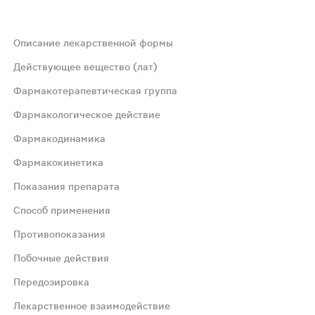
Описание лекарственной формы
вкой "291" с обеих сторон от риски на одной стороне таб
Действующее вещество (лат)
Фармакотерапевтическая группа
Фармакологическое действие
Фармакодинамика
Фармакокинетика
о мозга;Не обладает стимулирующим или седативным эффе
Показания препарата
Способ применения
тного захвата серотонина как in vitro, так и in vivo с
Противопоказания
Побочные действия
ксимальные концентрации препарата в плазме крови отме
Передозировка
Лекарственное взаимодействие