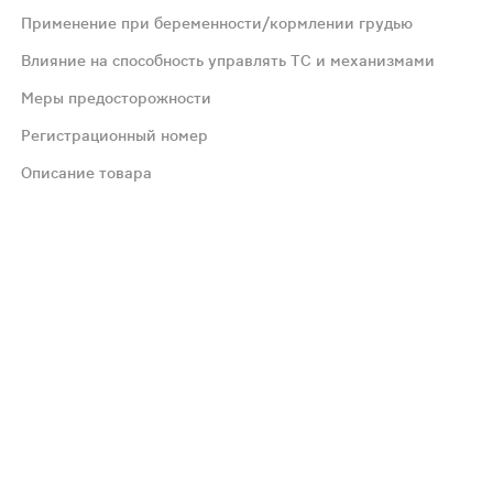
Применение при беременности/кормлении грудью
 составляет 50 или 100 мг (однократно, вечером). Реко
Влияние на способность управлять ТС и механизмами
Меры предосторожности
о 8 лет, повышенная чувствительность к флувоксамину.
Регистрационный номер
счезает в первые 2 недели лечения); возможно - запор,
Описание товара
арушения функции печени;Судороги и кома
индрома, особенно при одновременном применении с нео
и для матери и возможный риск для плода. Флувоксамин
ное влияние на способность к вождению автомобилем и у
ься до достижения достаточной ремиссии. С осторожност