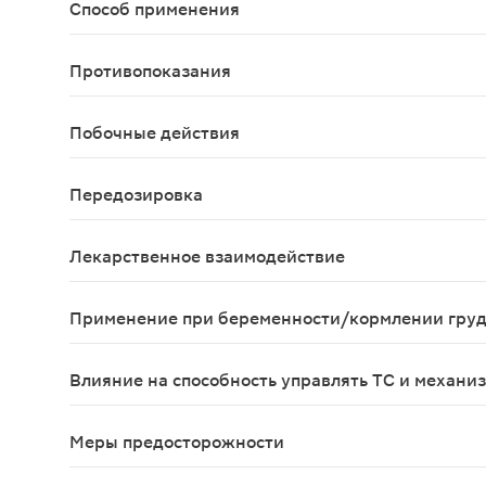
Способ применения
Внутрь, не разжевывая и запивая небольшим кол
Противопоказания
Выраженные нарушения функции печени, одновре
Побочные действия
Со стороны пищеварительной системы: часто - т
Передозировка
Тошнота;Рвота;Диарея;Сонливость;Головокружен
Лекарственное взаимодействие
При одновременном применении с ингибиторами 
Применение при беременности/кормлении гру
При необходимости применения флувоксамина при
Влияние на способность управлять ТС и механи
Феварин®, назначавшийся здоровым добровольцам
Меры предосторожности
При депрессии, как правило, существует высока