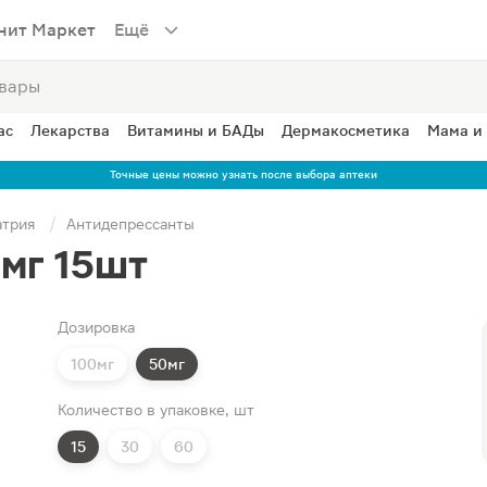
нит Маркет
Ещё
ас
Лекарства
Витамины и БАДы
Дермакосметика
Мама и
Точные цены можно узнать после выбора аптеки
атрия
Антидепрессанты
мг 15шт
Дозировка
100мг
50мг
Количество в упаковке, шт
15
30
60