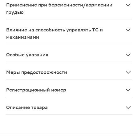
Применение при беременности/кормлении
грудью
Мексидол не рекомендуется применять при беременнос
Влияние на способность управлять ТС и
механизмами
В период приема препарата следует соблюдать осторо
Особые указания
В отдельных случаях, особенно у предрасположенных 
Меры предосторожности
В отдельных случаях, особенно у предрасположенных 
Регистрационный номер
Р N002161/01
Описание товара
Мексидол раствор для внутривенного и внутримышечно