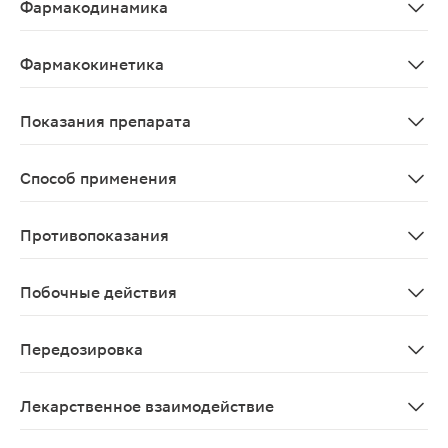
Фармакодинамика
Мексидол оказывает антигипоксическое, мембранопрот
Фармакокинетика
При в/м введении препарат определяется в плазме кров
Показания препарата
острые нарушения мозгового кровообращения; черепно
Способ применения
В/м или в/в (струйно или капельно). При инфузионном
Противопоказания
острые нарушения функции печени; острые нарушения 
Побочные действия
Возможно появление тошноты и сухости слизистой рта,
Передозировка
При передозировке возможно развитие сонливости
Лекарственное взаимодействие
Усиливает действие бензодиазепиновых анксиолитиков