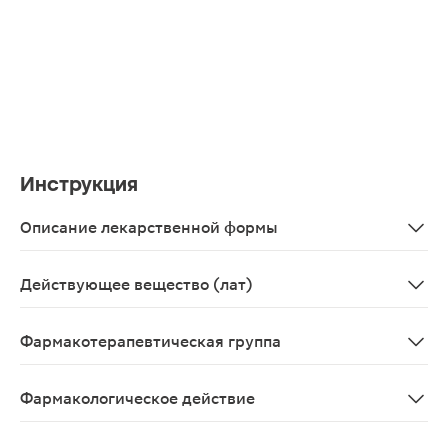
Инструкция
Описание лекарственной формы
Раствор для внутривенного и внутримышечного введения
Действующее вещество (лат)
Aethylmethylhydroxypyridini succinas
Фармакотерапевтическая группа
Антиоксидантное средство.
Фармакологическое действие
Оказывает антигипоксическое, мембранопротекторное