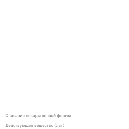
Описание лекарственной формы
м (вода д/и 1 мл - амп. 10 шт.) - пачки картонные
Действующее вещество (лат)