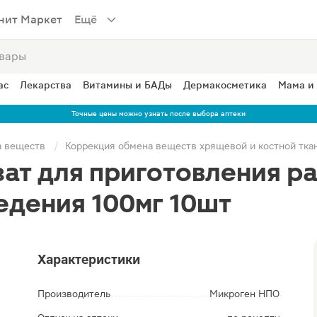
нит Маркет
Ещё
ас
Лекарства
Витамины и БАДы
Дермакосметика
Мама и
Точные цены можно узнать после выбора аптеки
а веществ
Коррекция обмена веществ хрящевой и костной тка
ат для приготовления ра
едения 100мг 10шт
Характеристики
Производитель
Микроген НПО