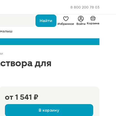
8 800 200 78 03
Найти
Корзина
Избранное
Войти
 малыш
ни
створа для
от
1 541 ₽
В корзину