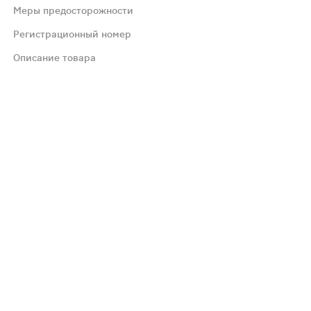
Меры предосторожности
Регистрационный номер
Описание товара
ребует более частого контроля показателей свертывания
рекомендуется.