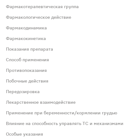
Фармакотерапевтическая группа
Фармакологическое действие
Фармакодинамика
Фармакокинетика
кнами хрящевой матрикс;Обладает хондропротекторными 
Показания препарата
Способ применения
ю внутрисуставной жидкости, снижает боль и улучшает п
Противопоказания
Побочные действия
ния препарат обнаруживается в крови в значительных ко
Передозировка
 и др.
Лекарственное взаимодействие
Применение при беременности/кормлении грудью
нимают внутрь, запивая небольшим количеством воды.
Влияние на способность управлять ТС и механизмами
Особые указания
ременность, период кормления грудью (на время лечения