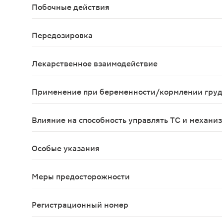
Побочные действия
Аллергические реакции, геморрагии (в месте ин
Передозировка
Данные о передозировке препарата отсутствуют
Лекарственное взаимодействие
Хондролон может усиливать действие непрямых а
Применение при беременности/кормлении гру
Применение во время беременности не рекоменд
Влияние на способность управлять ТС и механи
Влияние препарата на способность управлять тр
Особые указания
При аллергических реакциях или геморрагиях (в
Меры предосторожности
При аллергических реакциях или геморрагиях (в
Регистрационный номер
Р N001056/01