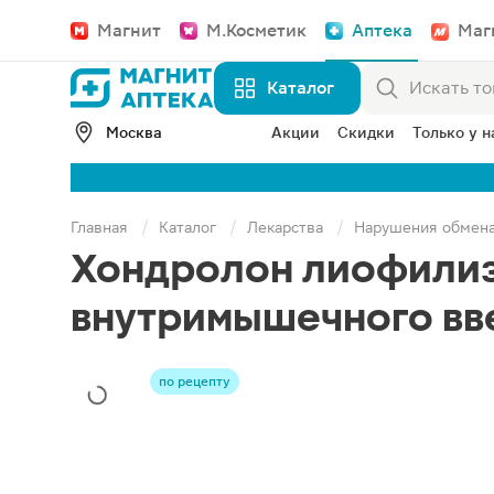
Магнит
М.Косметик
Аптека
Маг
Каталог
Москва
Акции
Скидки
Только у н
Главная
Каталог
Лекарства
Нарушения обмен
Хондролон лиофилиз
внутримышечного вв
по рецепту