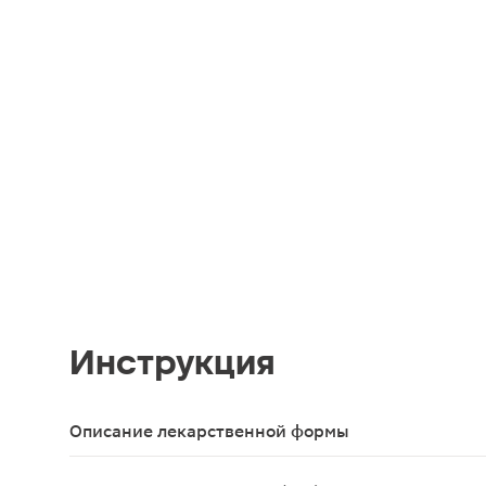
Инструкция
Описание лекарственной формы
Лиофилизат для приготовления раствора для в/м в