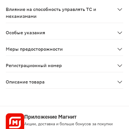
Безопасность применения препарата при беременности 
Влияние на способность управлять ТС и
механизмами
Препарат не оказывает неблагоприятного влияния на 
Особые указания
При продолжительном применении Гепариновой мази на
Меры предосторожности
Нарушения свертывающей системы крови, тромбоцито
Регистрационный номер
Р N000314/01
Описание товара
Гепариновая мазь для наружного применения 25г — ко
Приложение Магнит
Акции, доставка и больше бонусов за покупки