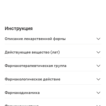
Инструкция
Описание лекарственной формы
Мазь для наружного применения, 100 МЕ/г + 40 мг/г +
Действующее вещество (лат)
Heparinum natrium+Benzocainum+Benzylii nicotinas
Фармакотерапевтическая группа
Антикоагулянты
Фармакологическое действие
Комбинированный препарат для наружного применения,
Фармакодинамика
Комбинированный препарат для наружного применения,