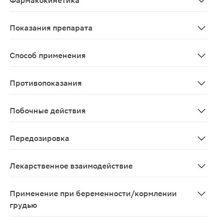
Фармакокинетика
Гепарин незначительно всасывается с поверхности ко
Показания препарата
Тромбофлебит поверхностных вен, поверхностный пери
Способ применения
Наружно. Мазь наносят тонким слоем на область пораж
Противопоказания
Гиперчувствительность к компонентам препарата; нар
Побочные действия
При длительном применении препарата возможны местн
Передозировка
В связи с незначительной системной абсорбцией пере
Лекарственное взаимодействие
Мазь не назначают местно одновременно с нестероид
Применение при беременности/кормлении
грудью