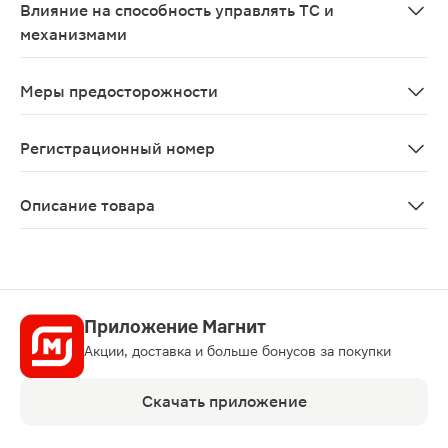
Влияние на способность управлять ТС и
механизмами
Из-за вероятности проявления побочных эффектов, та
Меры предосторожности
С осторожностью: при асците, выпоте в плевральную 
Регистрационный номер
ЛП-№(002282)-(РГ-RU)
Описание товара
Метотрексат таблетки 2.5мг 50шт назначаются пациен
Приложение Магнит
Акции, доставка и больше бонусов за покупки
Скачать приложение