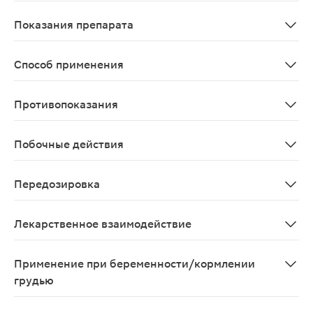
Всасывание при пероральном приеме зависит от дозы.
Показания препарата
Метотрексат в таблетках применяется при использова
Способ применения
Внутрь. Дозы и сроки лечения устанавливают индивиду
Противопоказания
Применение метотрексата противопоказано при береме
Побочные действия
Со стороны системы кроветворения: анемия (в том чис
Передозировка
Специфические симптомы передозировки метотрексато
Лекарственное взаимодействие
Вероятность гепатотоксичного действия метотрексата
Применение при беременности/кормлении
грудью
Применение метотрексата противопоказано при берем