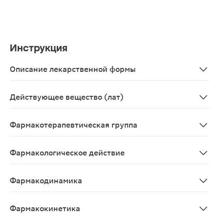
Инструкция
Описание лекарственной формы
Таблетки покрытые оболочкой 2.5 мг, 10 шт. - упаковк
Действующее вещество (лат)
Methotrexatum
Фармакотерапевтическая группа
Противоопухолевое средство, антиметаболит.
Фармакологическое действие
Противоопухолевое средство из группы антиметаболит
Фармакодинамика
Противоопухолевое, цитостатическое средство группы
Фармакокинетика