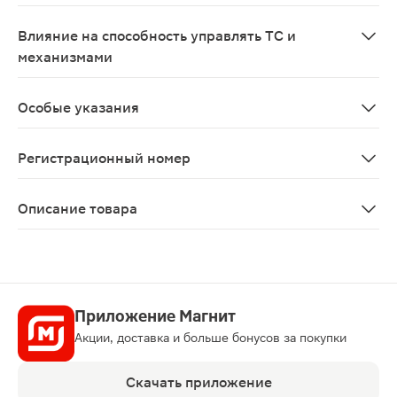
Применение во время беременности не рекомендуется
Влияние на способность управлять ТС и
механизмами
Влияние на способность к вождению автомобиля и раб
Особые указания
Применение препарата Никоретте® сопровождается мен
Регистрационный номер
ЛП-№(011758)-(РГ-RU)
Описание товара
Никоретте резинка жевательная морозная мята 4мг 30
Приложение Магнит
Акции, доставка и больше бонусов за покупки
Скачать приложение