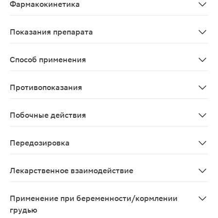
Фармакокинетика
Всасывание Никотин, поступающий из жевательной лек
Показания препарата
Лечение табачной зависимости путем снижения потребн
Способ применения
Взрослые и подростки старше 18 лет Дозу подбирают и
Противопоказания
Повышенная чувствительность к никотину или другим
Побочные действия
В рекомендуемой дозе Никоретте® не вызывает серьез
Передозировка
Чрезмерное поступление никотина при заместительной
Лекарственное взаимодействие
Четкого клинически значимого взаимодействия между 
Применение при беременности/кормлении
грудью