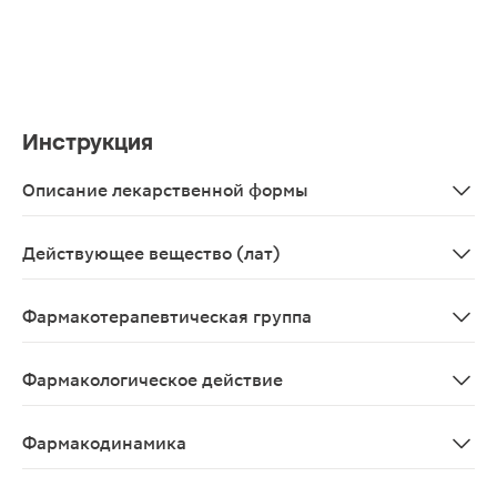
Инструкция
Описание лекарственной формы
Резинка жевательная лекарственная Морозная мята кв
Действующее вещество (лат)
Nicotinum
Фармакотерапевтическая группа
Средство для лечения никотиновой зависимости.
Фармакологическое действие
Н-холиномиметическое.
Фармакодинамика
После резкого отказа от курения у пациентов, ежедне