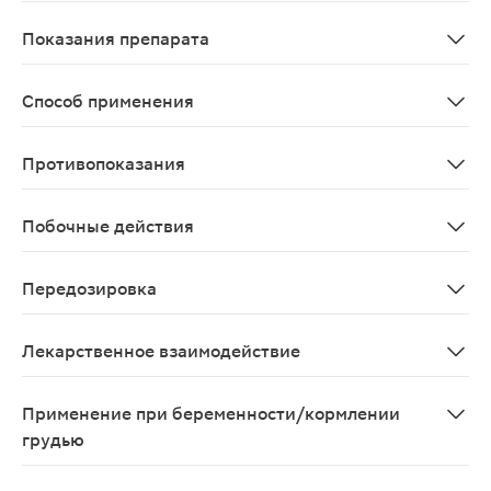
При местном применении сульфаниламидов, создаются
Показания препарата
Инфицированные раны различной этиологии, ожоги (I-II
Способ применения
Наружно. Линимент наносят на марлевую повязку, котору
Противопоказания
Гиперчувствительность к компонентам препарата, ане
Побочные действия
Со стороны пищеварительной системы: тошнота, рвота
Передозировка
О случаях передозировки препарата не сообщалось
Лекарственное взаимодействие
Миелотоксичные лекарственные средства усиливают п
Применение при беременности/кормлении
грудью
Противопоказан к применению в I и II триместрах бер