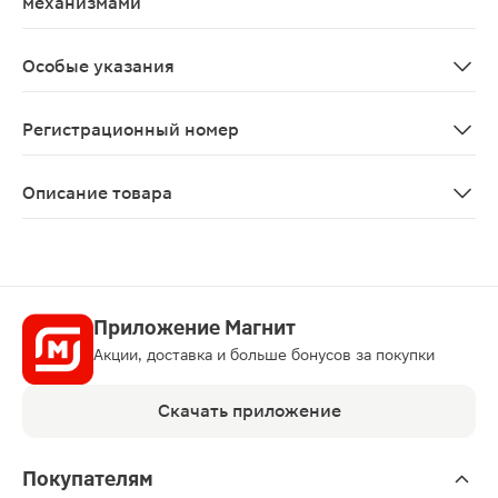
механизмами
Пациентов необходимо предупредить о возможности п
Особые указания
Аромазин® не следует назначать женщинам с пременоп
Регистрационный номер
П N011835/01
Описание товара
Аромазин таблетки 25мг 30шт относят к категории пр
Приложение Магнит
Акции, доставка и больше бонусов за покупки
Скачать приложение
Покупателям