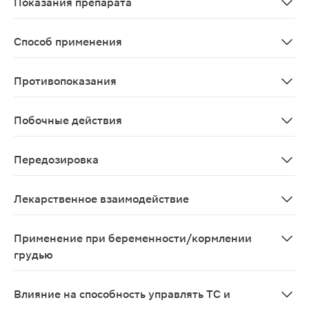
Показания препарата
Распространенный рак молочной железы у женщин в ес
Способ применения
Назначают внутрь. Для взрослых и пациенток пожилог
Противопоказания
Пременопаузный эндокринный статус; беременность; п
Побочные действия
Со стороны пищеварительной системы: очень часто - т
Передозировка
Однократная доза препарата, которая могла бы вызва
Лекарственное взаимодействие
Препараты, содержащие эстрогены, полностью нивелир
Применение при беременности/кормлении
грудью
Применение эксеместана во время беременности запре
Влияние на способность управлять ТС и