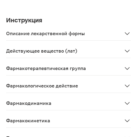
Инструкция
Описание лекарственной формы
Таблетки, покрытые оболочкой белого или белого с се
Действующее вещество (лат)
Exemestanum
Фармакотерапевтическая группа
Противоопухолевое средство, эстрогенов синтеза инг
Фармакологическое действие
Противоопухолевое, ингибирующее синтез эстрогенов
Фармакодинамика
Необратимый стероидный ингибитор ароматазы, сходны
Фармакокинетика
Всасывание После приема внутрь эксеместан быстро в