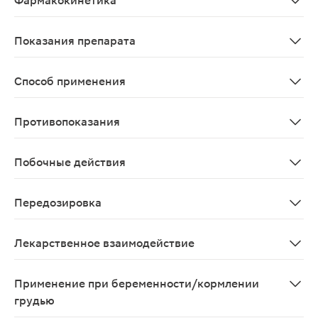
Фармакокинетика
Препарат обладает местным действием и практически 
Показания препарата
Инфекционно-воспалительные заболевания полости рта и
Способ применения
Внутрь, после еды, путем рассасывания во рту, не раз
Противопоказания
Детский возраст до 4 лет; I триместр беременности; 
Побочные действия
В отдельных случаях возможны аллергические реакции
Передозировка
Ранее не было зарегистрировано случаев приема свер
Лекарственное взаимодействие
Граммидиннео усиливает эффекты других противомикр
Применение при беременности/кормлении
грудью