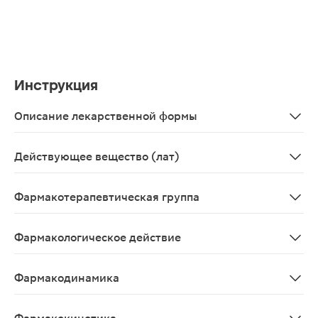
Инструкция
Описание лекарственной формы
таблетки белого цвета круглые двояковыпуклые с надп
Действующее вещество (лат)
Gramicidinum S+Cetylpyridinium chloridum
Фармакотерапевтическая группа
Антибиотик+антисептическое средство.
Фармакологическое действие
Комбинированный препарат для лечения инфекционно-
Фармакодинамика
Комбинированный препарат для лечения инфекционно-в