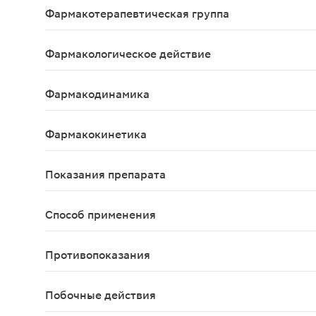
Фармакотерапевтическая группа
Противомикробное средство - нитрофуран
Фармакологическое действие
Противомикробное
Фармакодинамика
Противомикробное средство, производное нитроф
Фармакокинетика
Абсорбция - в тонкой кишке, путем пассивной ди
Показания препарата
Инфекционно-воспалительные заболевания: мочев
Способ применения
Фурагин применяют внутрь по 50-200 мг 2-3 раза
Противопоказания
Повышенная чувствительность к фуразидину и про
Побочные действия