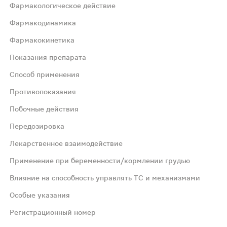
Фармакологическое действие
Фармакодинамика
Фармакокинетика
Показания препарата
Способ применения
 (Staphylococcus spp., Streptococcus spp.), грамотриц
Противопоказания
Побочные действия
та тонкой кишки превышает всасывание из проксимального
Передозировка
ции женских половых органов; профилактика инфекций пр
Лекарственное взаимодействие
Применение при беременности/кормлении грудью
ожно провести повторный курс лечения через 10-15 сут.
Влияние на способность управлять ТС и механизмами
Особые указания
ность тяжелой степени (СКФ < 30 мл/мин); полинейропати
Регистрационный номер