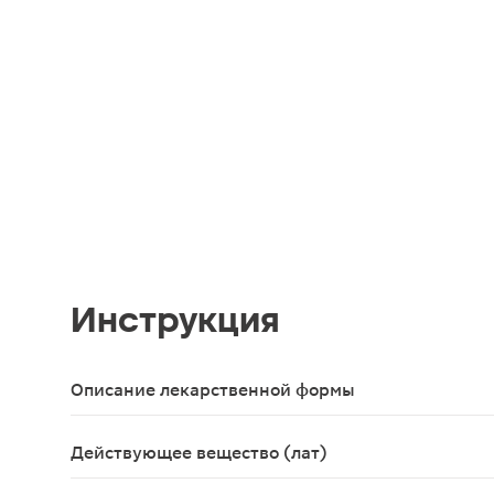
Инструкция
Описание лекарственной формы
Таблетки от желтого до желтого с оранжевым от
Действующее вещество (лат)
Furazidinum