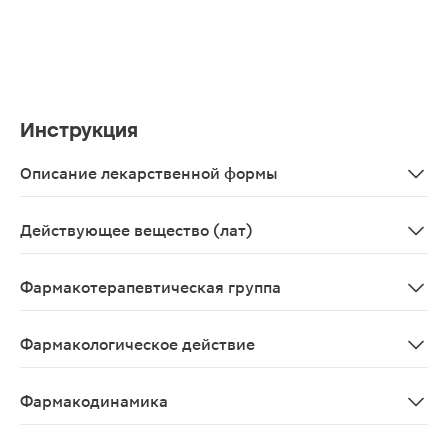
Инструкция
Описание лекарственной формы
Суппозитории вагинальные, 7 шт. - блистеры пластиков
Действующее вещество (лат)
Metronidazolum+Miconazolum
Фармакотерапевтическая группа
Противомикробное комбинированное средство (против
Фармакологическое действие
Препарат с антибактериальным, противопротозойным и
Фармакодинамика
Препарат содержит метронидазол, который оказывает 