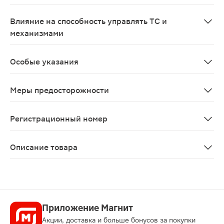
Возможно применение при беременности и в период г
Влияние на способность управлять ТС и
механизмами
Суппозитории Нео-Пенотран Форте-Л не влияют на спо
Особые указания
Доклинические данные свидетельствуют об отсутствии
Меры предосторожности
Доклинические данные свидетельствуют об отсутствии
Регистрационный номер
ЛП-№(010022)-(РГ-RU)
Описание товара
Нео-пенотран форте суппозитории вагинальные 750мг 
Приложение Магнит
Акции, доставка и больше бонусов за покупки