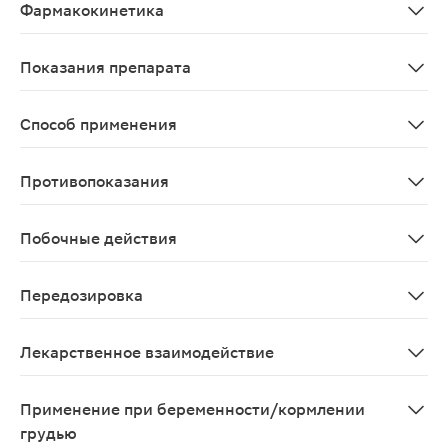
Фармакокинетика
Биодоступность метронидазола при интравагинальном 
Показания препарата
вагинальный кандидоз; бактериальный вагиноз; трих
Способ применения
Интравагинально, по 1 вагинальному суппозиторию вво
Противопоказания
I триместр беременности; порфирия; эпилепсия; тяжел
Побочные действия
В редких случаях могут наблюдаться аллергические ре
Передозировка
Данные относительно передозировки у человека при 
Лекарственное взаимодействие
Алкоголь: взаимодействие метронидазола с алкоголе
Применение при беременности/кормлении
грудью