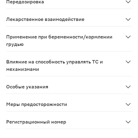
Передозировка
При применении в рекомендованных дозах симптомы 
Лекарственное взаимодействие
Следует избегать одновременного приема препарата 
Применение при беременности/кормлении
грудью
Не предназначен для применения у женщин.
Влияние на способность управлять ТС и
механизмами
О неблагоприятном влиянии препарата на способность
Особые указания
Во время приема Мульти-табс Юниор не рекомендуетс
Меры предосторожности
Не следует превышать указанную дневную дозу.
Регистрационный номер
П N012061/01