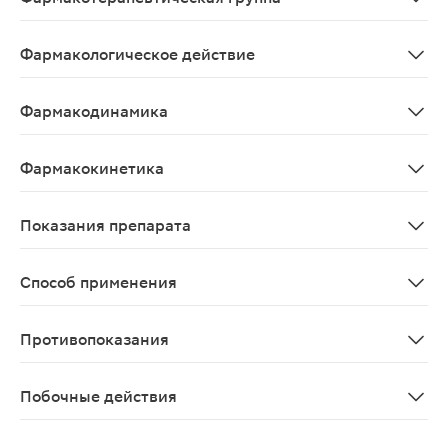
Поливитаминное средство+минералы.
Фармакологическое действие
Восполняющее дефицит витаминов.
Фармакодинамика
Действие препарата определяется свойствами витамин
Фармакокинетика
Фармакологическое действие - восполняющее дефици
Показания препарата
Для профилактики и лечения гипо- и авитаминозов, н
Способ применения
Внутрь, одновременно с приемом пищи или сразу после не
Противопоказания
Индивидуальная непереносимость компонентов.
Побочные действия
Возможны аллергические реакции