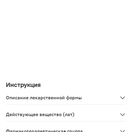
Инструкция
Описание лекарственной формы
Круглые, плоские таблетки бежевого цвета с разноцв
Действующее вещество (лат)
Multivitamins+Multimineral
Фармакотерапевтическая группа