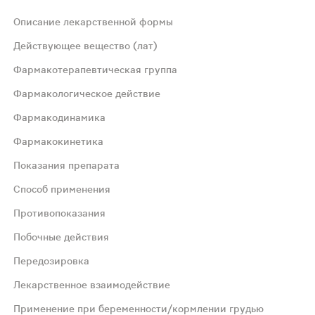
Описание лекарственной формы
кой "Z" на одной стороне; на изломе ядро серого цвета,
Действующее вещество (лат)
Фармакотерапевтическая группа
Фармакологическое действие
Фармакодинамика
Фармакокинетика
ислительных процессов в живых тканях; Препарат примен
Показания препарата
Способ применения
ых структур и участвуя в деятельности многих фермента
Противопоказания
Побочные действия
аблюдается при приеме железа натощак. Всасывание варь
Передозировка
 у доноров крови.
Лекарственное взаимодействие
Применение при беременности/кормлении грудью