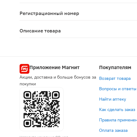
Эффективен только при железодефицитных анеми
Регистрационный номер
ЛП-№(000080)-(РГ-RU)
Описание товара
Сорбифер Дурулес 100мг + 60 мг таблетки 30шт 
Приложение Магнит
Покупателям
Акции, доставка и больше бонусов за
Возврат товара
покупки
Вопросы и ответы
Найти аптеку
Как сделать заказ
Правила применен
Оплата заказа