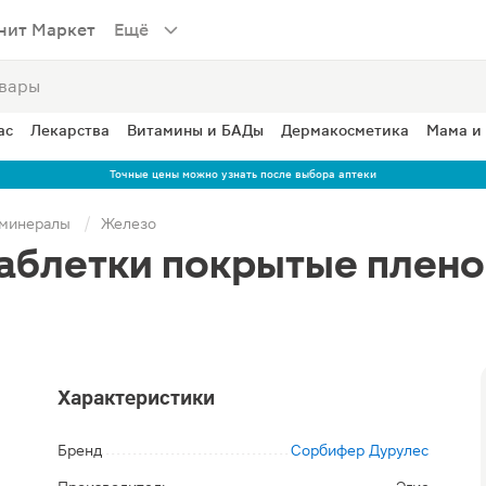
нит Маркет
Ещё
ас
Лекарства
Витамины и БАДы
Дермакосметика
Мама и
Точные цены можно узнать после выбора аптеки
 минералы
Железо
аблетки покрытые плено
Характеристики
Бренд
Сорбифер Дурулес