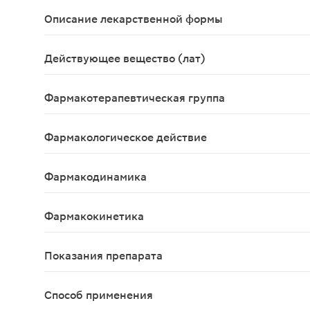
Описание лекарственной формы
Таблетки, покрытые пленочной оболочкой светло-
Действующее вещество (лат)
Ferri sulfas+Acidum ascorbinicum
Фармакотерапевтическая группа
Железа препарат+витамин.
Фармакологическое действие
Железо - незаменимый компонент организма, нео
Фармакодинамика
Антианемическое средство пролонгированного де
Фармакокинетика
Железо всасывается, главным образом, из двена
Показания препарата
железодефицитная анемия; дефицит железа; про
Способ применения