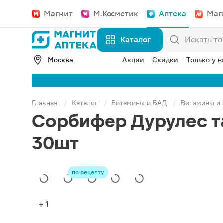
Магнит
М.Косметик
Аптека
Маг
Каталог
Москва
Акции
Скидки
Только у н
Главная
Каталог
Витамины и БАД
Витамины и
Сорбифер Дурулес т
30шт
по рецепту
+ 1