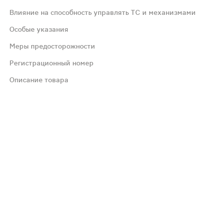
профилактике и поддерживающей терапии - 100 мг/сут.
Влияние на способность управлять ТС и механизмами
Особые указания
(апластическая анемия); состояние после резекции желу
Меры предосторожности
 пищевода, стеноз пищевода. Аллергические реакции: зуд
Регистрационный номер
Описание товара
20 мг/кг, уже может вызвать некоторые симптомы интокс
 желток. Антациды, содержащие соли алюминия, магния 
ации.
ые отсутствуют.