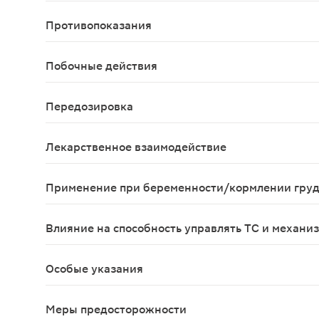
Внутрь. Обычная доза в пересчете на элементарн
Противопоказания
Повышенное содержание железа в организме (гем
Побочные действия
Со стороны пищеварительной системы: тошнота, р
Передозировка
Относительно невысокая доза железа может вызв
Лекарственное взаимодействие
Взаимно уменьшают всасывание при совместном 
Применение при беременности/кормлении гру
Показанием к применению является повышенная 
Влияние на способность управлять ТС и механи
Сорбифер Дурулес не влияет на способность вож
Особые указания
Возможно потемнение кала (не имеет клиническо
Меры предосторожности