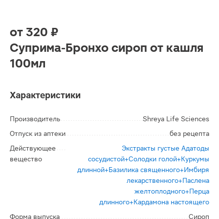
от
320 ₽
Суприма-Бронхо сироп от кашля
100мл
Характеристики
Производитель
Shreya Life Sciences
Отпуск из аптеки
без рецепта
Действующее
Экстракты густые Адатоды
вещество
сосудистой+Солодки голой+Куркумы
длинной+Базилика священного+Имбиря
лекарственного+Паслена
желтоплодного+Перца
длинного+Кардамона настоящего
Форма выпуска
Сироп