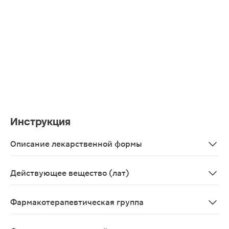
Инструкция
Описание лекарственной формы
Сироп темно-коричневого цвета, с характерным арома
Действующее вещество (лат)
Extractum foliorum Adhatodae vasicae+Extractum Glycyr
Фармакотерапевтическая группа
Отхаркивающее средство растительного происхожден