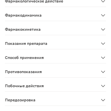
Фармакологическое действие
Бронхолитическое.
Фармакодинамика
Комплексный фитопрепарат, обладающий бронхолитиче
Фармакокинетика
Данные отсутствуют
Показания препарата
Симптоматическая терапия при воспалительных заболе
Способ применения
Внутрь. Перед употреблением взбалтывать. Взрослым и де
Противопоказания
Повышенная чувствительность к компонентам препара
Побочные действия
Возможны аллергические реакции на компоненты преп
Передозировка
До настоящего времени случаев передозировки отмеч