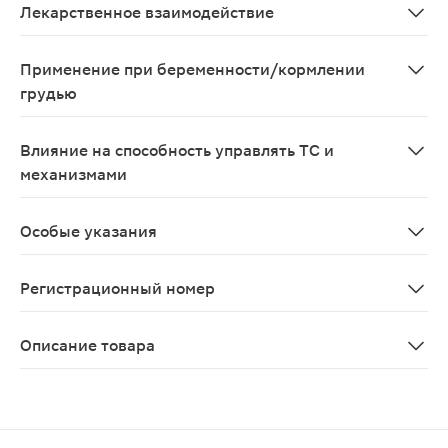
Лекарственное взаимодействие
Препарат не следует применять одновременно с прот
Применение при беременности/кормлении
грудью
Применение препарата при беременности возможно тол
Влияние на способность управлять ТС и
механизмами
До настоящего времени случаев влияния препарата на
Особые указания
Одновременно по показаниям возможно применение прот
Регистрационный номер
П N014398/01
Описание товара
Суприма-Бронхо сироп от кашля 100мл содержатся толь