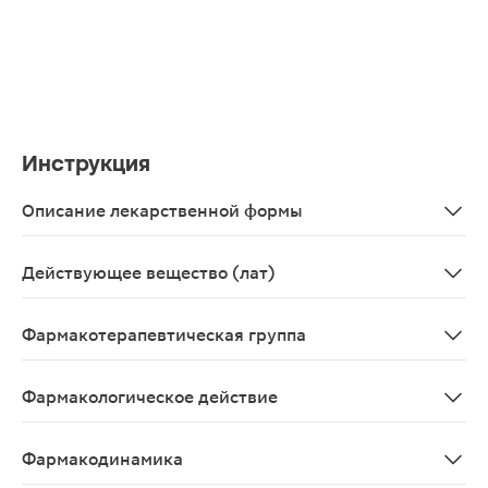
Инструкция
Описание лекарственной формы
Таблетки, покрытые пленочной оболочкой оранжевого цв
Действующее вещество (лат)
Pinaverii bromidum
Фармакотерапевтическая группа
Спазмолитическое средство.
Фармакологическое действие
Спазмолитический препарат с селективным действием
Фармакодинамика