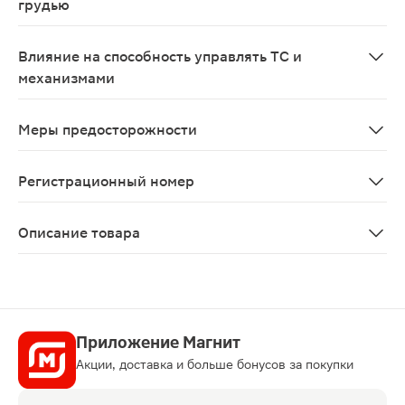
грудью
При беременности и в период лактации (грудного вск
Влияние на способность управлять ТС и
механизмами
При приеме этого лекарственного препарата могут во
Меры предосторожности
В связи с риском повреждения слизистой оболочки п
Регистрационный номер
П N014873/01
Описание товара
Дицетел таблетки 100мг 20шт помогает облегчить бол
Приложение Магнит
Акции, доставка и больше бонусов за покупки