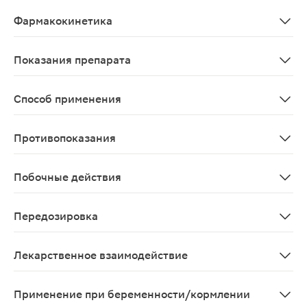
Спазмолитическое средство с миотропным и м-холиноб
Фармакокинетика
После приема внутрь пинаверия бромид быстро всасыва
Показания препарата
Симптоматическое лечение болевого синдрома при ди
Способ применения
Препарат предназначен для приема внутрь. Таблетки пр
Противопоказания
Повышенная чувствительность к пинаверию бромиду.
Побочные действия
* диспептические явления, * тошнота, * запор, * алле
Передозировка
Передозировка может привести к желудочно-кишечным
Лекарственное взаимодействие
Клинические исследования не выявили каких-либо вз
Применение при беременности/кормлении