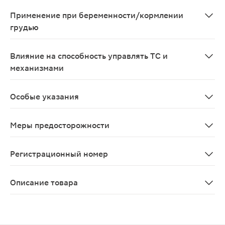
Действие дицикловерина усиливает амантадин, антиа
Применение при беременности/кормлении
грудью
Применение в период беременности и лактации проти
Влияние на способность управлять ТС и
механизмами
При применении препарата следует воздержаться от 
Особые указания
С осторожностью и под контролем врача следует прим
Меры предосторожности
С осторожностью следует применять у больных с выра
Регистрационный номер
П N015469/01
Описание товара
Триган-Д таблетки 100шт содержат в основе два лека