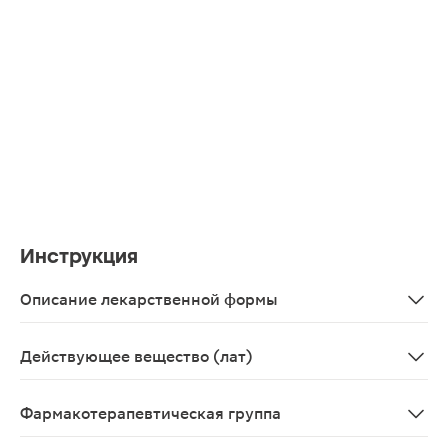
Инструкция
Описание лекарственной формы
Таблетки
Действующее вещество (лат)
Dicycloverinum+Paracetamolum
Фармакотерапевтическая группа
Спазмолитическое средство.