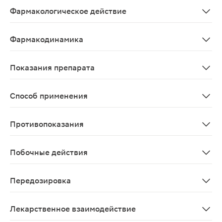
Фармакологическое действие
Входящий в состав препарата парацетамол обладает 
Фармакодинамика
Входящий в состав препарата парацетамол обладает 
Показания препарата
Спазм гладкой мускулатуры внутренних органов - киш
Способ применения
Применяется внутрь взрослым и детям старше 15 лет п
Противопоказания
Повышенная чувствительность к парацетамолу и дицик
Побочные действия
* головокружение, * сонливость, * уменьшение потоотде
Передозировка
Тахикардия;Тахипноэ;Лихорадка;Возбуждение;Судорог
Лекарственное взаимодействие