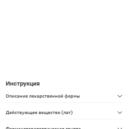
Инструкция
Описание лекарственной формы
Раствор для в/м введения 100 мг/1 мл, 1 мл - ампулы с
Действующее вещество (лат)
Chondroitini sulfas
Фармакотерапевтическая группа