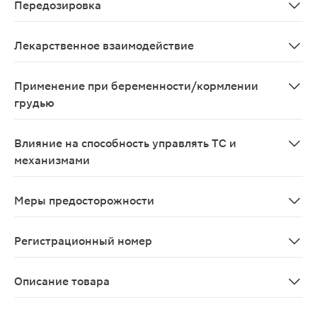
Передозировка
Нет данных о передозировке лекарственного средства
Лекарственное взаимодействие
Возможно усиление действия непрямых антикоагулянто
Применение при беременности/кормлении
грудью
В настоящее время данные о применении препарата Му
Влияние на способность управлять ТС и
механизмами
Препарат не оказывает влияние на способность упра
Меры предосторожности
При аллергических реакциях или геморрагиях лечение
Регистрационный номер
ЛП-№(008991)-(РГ-RU)
Описание товара
Мукосат раствор для внутримышечного введения 100мг