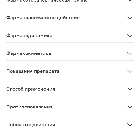
Репарации тканей стимулятор.
Фармакологическое действие
Препарат обладает хондропротекторным, стимулирующи
Фармакодинамика
Препарат обладает хондропротективным, стимулирующи
Фармакокинетика
После внутримышечного введения хондроитина сульфат 
Показания препарата
Дегенеративно-дистрофические заболевания суставов
Способ применения
Препарат Мукосат вводят в/м по 1 мл через день. При
Противопоказания
повышенная чувствительность к препарату; склонност
Побочные действия
Возможны аллергические реакции и геморрагии в мест