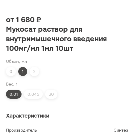
от
1 680 ₽
Мукосат раствор для
внутримышечного введения
100мг/мл 1мл 10шт
Объем, мл
0
1
2
Вес, г
0.01
0.045
30
Характеристики
Производитель
Синтез